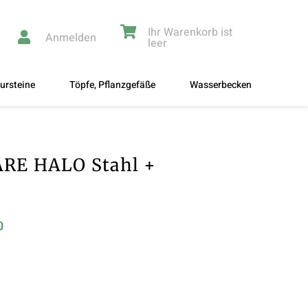
Ihr Warenkorb ist
Anmelden
leer
ursteine
Töpfe, Pflanzgefäße
Wasserbecken
ARE HALO Stahl +
0