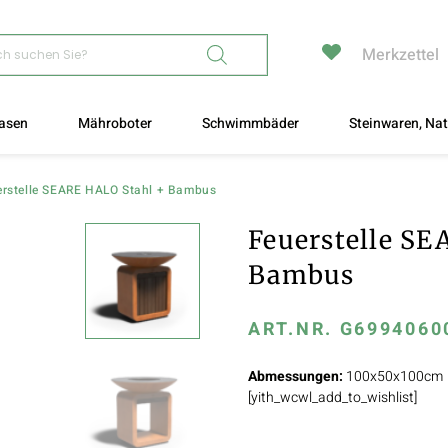
Merkzettel
asen
Mähroboter
Schwimmbäder
Steinwaren, Nat
erstelle SEARE HALO Stahl + Bambus
Feuerstelle SE
Bambus
ART.NR.
G6994060
Abmessungen:
100x50x100cm
[yith_wcwl_add_to_wishlist]