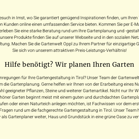
esuch in Imst, wo Sie garantiert genügend Inspirationen finden, um Ihre
 Kunden online einen umfassenden Service bieten. Kommen Sie per E-Mail
erleben Sie eine starke Beratung rund um Ihre Gartenplanung und -gestal
 unsere Produkte finden Sie auf unserer Webseite und in den sozialen N
ltung. Machen Sie die Gartenwelt Oppl zu Ihrem Partner für einzigartige
Sie sich von unserem attraktiven Preis-Leistungs-Verhältnis!
Hilfe benötigt? Wir planen Ihren Garten
regungen für Ihre Gartengestaltung in Tirol? Unser Team der Gartenwelt 
 die Gartenplanung. Gerne helfen wir Ihnen von der Erarbeitung eines N
l geeigneter Pflanzen, Steine und weiterer Gartenartikel. Nicht nur Ihr
höner Garten beginnt meist mit einem guten und durchdachten Gartenpl
en oder einen Naturteich anlegen möchten, ist Fachwissen vor dem ersten
e Fragen rund um die fachgerechte Gartengestaltung in Tirol. Unser Team h
tiv als Gartenplaner weiter, Haus und Grundstück in eine grüne Oase zu ve