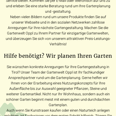
Service bieten. Kommen Sie per E-Mail oder telefonisch auf uns zu
und erleben Sie eine starke Beratung rund um Ihre Gartenplanung
und -gestaltung.
Neben vielen Bildern rund um unsere Produkte finden Sie auf
unserer Webseite und in den sozialen Netzwerken zahllose
Anregungen für Ihre nächste Gartengestaltung. Machen Sie die
Gartenwelt Oppl zu Ihrem Partner für einzigartige Gartenwelten,
und überzeugen Sie sich von unserem attraktiven Preis-Leistungs-
Verhältnis!
Hilfe benötigt? Wir planen Ihren Garten
Sie wünschen konkrete Anregungen für Ihre Gartengestaltung in
Tirol? Unser Team der Gartenwelt Oppl ist Ihr fachkundiger
Ansprechpartner rund um die Gartenplanung. Gerne helfen wir
Ihnen von der Erarbeitung eines Nutzungskonzepts für Ihre
Außenfläche bis zur Auswahl geeigneter Pflanzen, Steine und
weiterer Gartenartikel. Nicht nur Ihr Wohnhaus, sondern auch ein
schöner Garten beginnt meist mit einem guten und durchdachten
Gartenplan.
Auch wenn Sie Kunstrasen kaufen oder einen Naturteich anlegen
möchten, ist Fachwissen vor dem ersten Schritt hilfreich. Zögern Sie