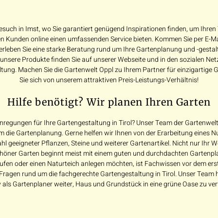
esuch in Imst, wo Sie garantiert genügend Inspirationen finden, um Ihre
 Kunden online einen umfassenden Service bieten. Kommen Sie per E-Mail
erleben Sie eine starke Beratung rund um Ihre Gartenplanung und -gestal
 unsere Produkte finden Sie auf unserer Webseite und in den sozialen N
ltung. Machen Sie die Gartenwelt Oppl zu Ihrem Partner für einzigartige
Sie sich von unserem attraktiven Preis-Leistungs-Verhältnis!
Hilfe benötigt? Wir planen Ihren Garten
regungen für Ihre Gartengestaltung in Tirol? Unser Team der Gartenwelt 
 die Gartenplanung. Gerne helfen wir Ihnen von der Erarbeitung eines N
l geeigneter Pflanzen, Steine und weiterer Gartenartikel. Nicht nur Ihr
höner Garten beginnt meist mit einem guten und durchdachten Gartenpl
en oder einen Naturteich anlegen möchten, ist Fachwissen vor dem ersten
e Fragen rund um die fachgerechte Gartengestaltung in Tirol. Unser Team h
tiv als Gartenplaner weiter, Haus und Grundstück in eine grüne Oase zu ve