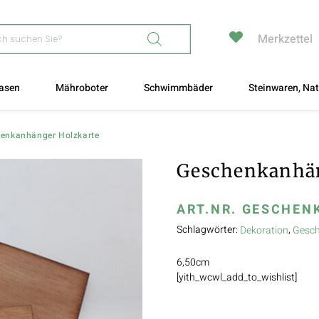
Merkzettel
asen
Mähroboter
Schwimmbäder
Steinwaren, Nat
enkanhänger Holzkarte
Geschenkanhän
ART.NR.
GESCHEN
Schlagwörter:
,
Dekoration
Gesch
6,50cm
[yith_wcwl_add_to_wishlist]