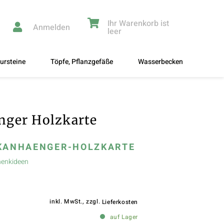
Ihr Warenkorb ist
Anmelden
leer
ursteine
Töpfe, Pflanzgefäße
Wasserbecken
ger Holzkarte
KANHAENGER-HOLZKARTE
enkideen
inkl. MwSt., zzgl.
Lieferkosten
auf Lager