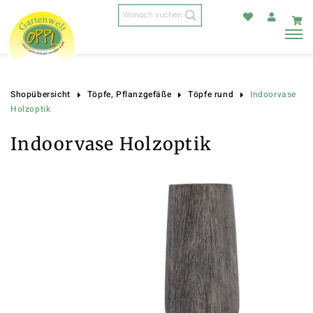
Products
search
Indoorvase
Shopübersicht
Töpfe, Pflanzgefäße
Töpfe rund
Holzoptik
Indoorvase Holzoptik