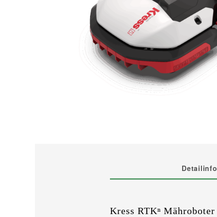
Detailinf
Kress RTKⁿ Mähroboter 