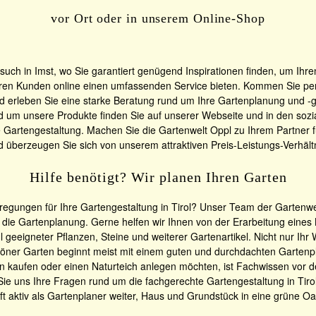
vor Ort oder in unserem Online-Shop
such in Imst, wo Sie garantiert genügend Inspirationen finden, um Ihr
en Kunden online einen umfassenden Service bieten. Kommen Sie per E
d erleben Sie eine starke Beratung rund um Ihre Gartenplanung und -g
d um unsere Produkte finden Sie auf unserer Webseite und in den soz
 Gartengestaltung. Machen Sie die Gartenwelt Oppl zu Ihrem Partner fü
d überzeugen Sie sich von unserem attraktiven Preis-Leistungs-Verhältn
Hilfe benötigt? Wir planen Ihren Garten
egungen für Ihre Gartengestaltung in Tirol? Unser Team der Gartenwelt
die Gartenplanung. Gerne helfen wir Ihnen von der Erarbeitung eines 
 geeigneter Pflanzen, Steine und weiterer Gartenartikel. Nicht nur Ih
öner Garten beginnt meist mit einem guten und durchdachten Gartenp
kaufen oder einen Naturteich anlegen möchten, ist Fachwissen vor dem
 Sie uns Ihre Fragen rund um die fachgerechte Gartengestaltung in Tiro
ilft aktiv als Gartenplaner weiter, Haus und Grundstück in eine grüne O