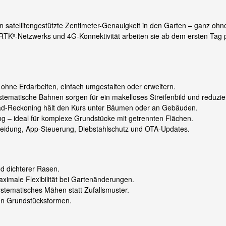
n satellitengestützte Zentimeter-Genauigkeit in den Garten – ganz o
RTKⁿ-Netzwerks und 4G-Konnektivität arbeiten sie ab dem ersten Tag 
on ohne Erdarbeiten, einfach umgestalten oder erweitern.
ematische Bahnen sorgen für ein makelloses Streifenbild und reduzi
ad-Reckoning hält den Kurs unter Bäumen oder an Gebäuden.
 – ideal für komplexe Grundstücke mit getrennten Flächen.
meidung, App-Steuerung, Diebstahlschutz und OTA-Updates.
nd dichterer Rasen.
imale Flexibilität bei Gartenänderungen.
stematisches Mähen statt Zufallsmuster.
gen Grundstücksformen.