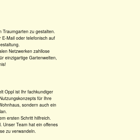
en Traumgarten zu gestalten.
-Mail oder telefonisch auf
estaltung.
ialen Netzwerken zahllose
r einzigartige Gartenwelten,
is!
 Oppl ist Ihr fachkundiger
Nutzungskonzepts für Ihre
r Wohnhaus, sondern auch ein
lan.
 ersten Schritt hilfreich.
l. Unser Team hat ein offenes
ase zu verwandeln.