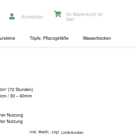
Ihr Warenkorb ist
Anmelden
leer
ursteine
Töpfe, Pflanzgefäße
Wasserbecken
0m² (72 Stunden)
 20cm / 30 – 60mm
cher Nutzung
ater Nutzung
inkl. MwSt., zzgl.
Lieferkosten