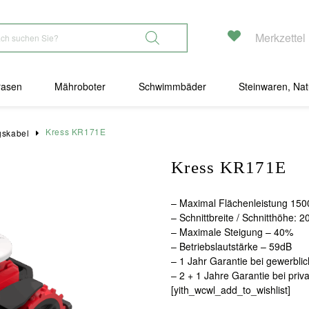
Merkzettel
rasen
Mähroboter
Schwimmbäder
Steinwaren, Nat
Kress KR171E
gskabel
Kress KR171E
– Maximal Flächenleistung 150
– Schnittbreite / Schnitthöhe:
– Maximale Steigung – 40%
– Betriebslautstärke – 59dB
– 1 Jahr Garantie bei gewerbli
– 2 + 1 Jahre Garantie bei priv
[yith_wcwl_add_to_wishlist]