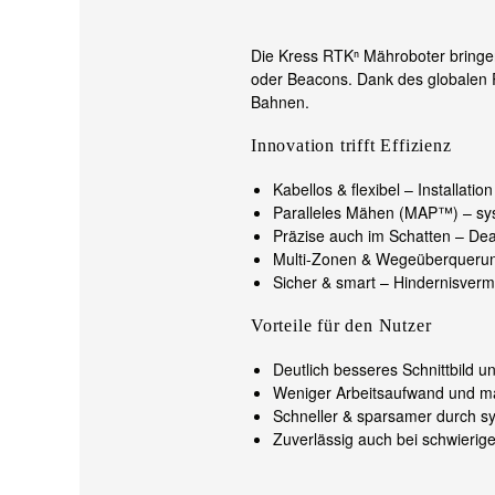
Die Kress RTKⁿ Mähroboter bringe
oder Beacons. Dank des globalen 
Bahnen.
Innovation trifft Effizienz
Kabellos & flexibel – Installati
Paralleles Mähen (MAP™) – syst
Präzise auch im Schatten – De
Multi-Zonen & Wegeüberquerung
Sicher & smart – Hindernisver
Vorteile für den Nutzer
Deutlich besseres Schnittbild u
Weniger Arbeitsaufwand und max
Schneller & sparsamer durch sy
Zuverlässig auch bei schwieri