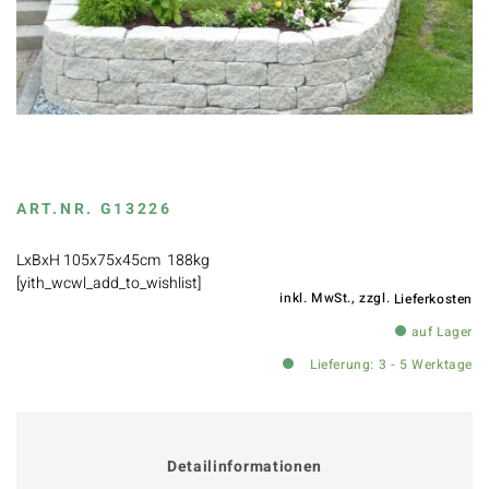
ART.NR.
G13226
LxBxH 105x75x45cm 188kg
[yith_wcwl_add_to_wishlist]
inkl. MwSt., zzgl.
Lieferkosten
auf Lager
Lieferung: 3 - 5 Werktage
Detailinformationen