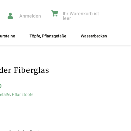
Ihr Warenkorb ist
Anmelden
leer
ursteine
Töpfe, Pflanzgefäße
Wasserbecken
der Fiberglas
0
,
gefäße
Pflanztöpfe
: