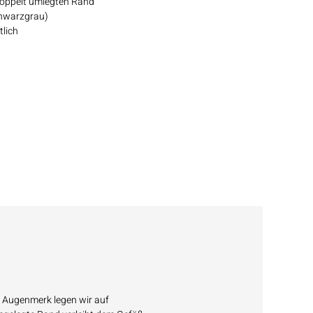
 doppelt umlegten Rand
hwarzgrau)
tlich
s Augenmerk legen wir auf