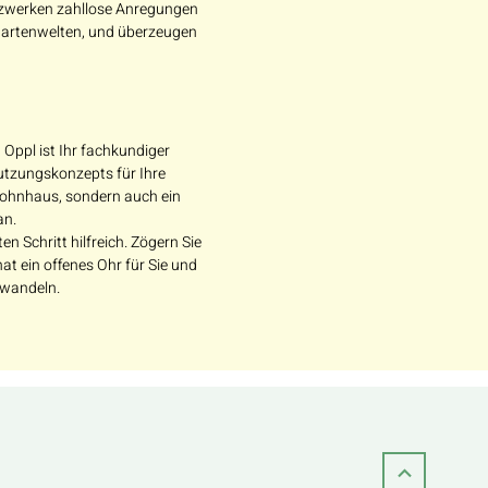
etzwerken zahllose Anregungen
 Gartenwelten, und überzeugen
Oppl ist Ihr fachkundiger
utzungskonzepts für Ihre
 Wohnhaus, sondern auch ein
an.
 Schritt hilfreich. Zögern Sie
at ein offenes Ohr für Sie und
rwandeln.