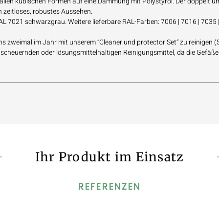
i allen kubischen Formen auf eine Dämmung mit Polystyrol. Der doppelt 
in zeitloses, robustes Aussehen.
L 7021 schwarzgrau. Weitere lieferbare RAL-Farben: 7006 | 7016 | 7035 |
s zweimal im Jahr mit unserem “Cleaner und protector Set” zu reinigen (
 scheuernden oder lösungsmittelhaltigen Reinigungsmittel, da die Gefäß
Ihr Produkt im Einsatz
REFERENZEN