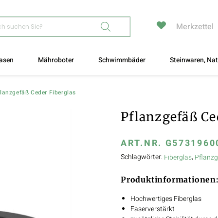
Merkzettel
asen
Mähroboter
Schwimmbäder
Steinwaren, Nat
lanzgefäß Ceder Fiberglas
Pflanzgefäß Ce
ART.NR.
G5731960
Schlagwörter:
,
Fiberglas
Pflanz
Produktinformationen
Hochwertiges Fiberglas
Faserverstärkt