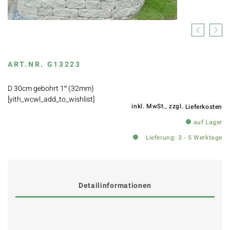
Previous
Next
ART.NR.
G13223
D 30cm gebohrt 1″ (32mm)
[yith_wcwl_add_to_wishlist]
inkl. MwSt., zzgl.
Lieferkosten
auf Lager
Lieferung: 3 - 5 Werktage
Detailinformationen