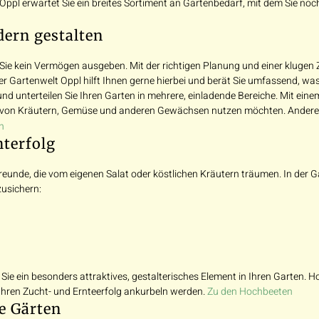
 Oppl erwartet Sie ein breites Sortiment an Gartenbedarf, mit dem Sie n
dern gestalten
Sie kein Vermögen ausgeben. Mit der richtigen Planung und einer kluge
r Gartenwelt Oppl hilft Ihnen gerne hierbei und berät Sie umfassend, wa
 und unterteilen Sie Ihren Garten in mehrere, einladende Bereiche. Mit ei
cht von Kräutern, Gemüse und anderen Gewächsen nutzen möchten. Anderer 
n
terfolg
reunde, die vom eigenen Salat oder köstlichen Kräutern träumen. In der 
zusichern:
e ein besonders attraktives, gestalterisches Element in Ihren Garten. Hole
Ihren Zucht- und Ernteerfolg ankurbeln werden.
Zu den Hochbeeten
ge Gärten