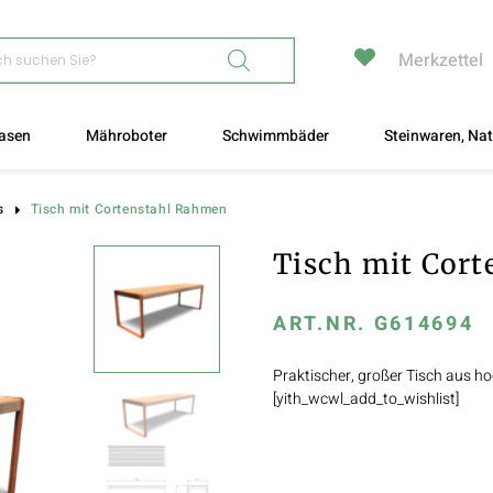
Merkzettel
asen
Mähroboter
Schwimmbäder
Steinwaren, Nat
Tisch mit Cortenstahl Rahmen
s
Tisch mit Cor
ART.NR.
G614694
Praktischer, großer Tisch aus h
[yith_wcwl_add_to_wishlist]