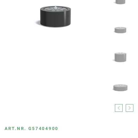
Previous
Next
ART.NR.
G57404900