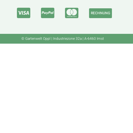
RECHNUNG
© Gartenwelt Oppl | Industriezone 32a | A-6460 Imst